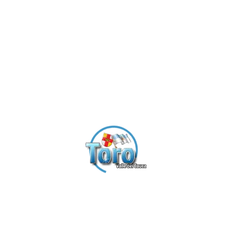
Por:
FredyOssa - 2022-08-29 02:10:12
Info
Toro, Valle del Cauca
+57 315 250 46 38
fredyossa@gmail.com