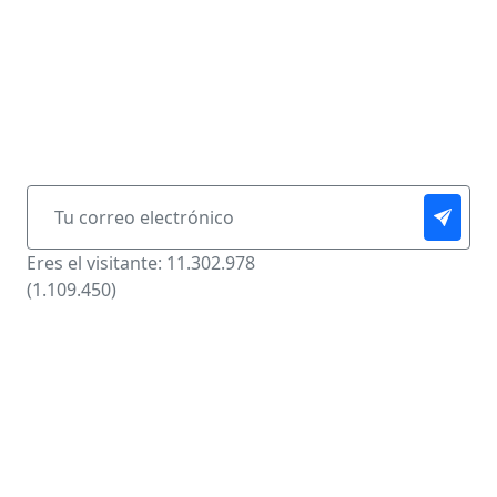
Boletín Informativo
Suscíbase y reciba notificaciones al correo de las
publicaciones de esta página.
Eres el visitante: 11.302.978
(1.109.450)
© 2026 Comparsas de Toro en Las Fiestas del
Dovio, Todos los Derechos Reservados.
Diseño: FredyOssa