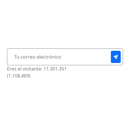
Boletín Informativo
Suscíbase y reciba notificaciones al correo de las
publicaciones de esta página.
Eres el visitante: 11.301.351
(1.108.469)
© 2026 Fiestas Cívicas Zarzal 113 Años, Todos los
Derechos Reservados.
Diseño: FredyOssa