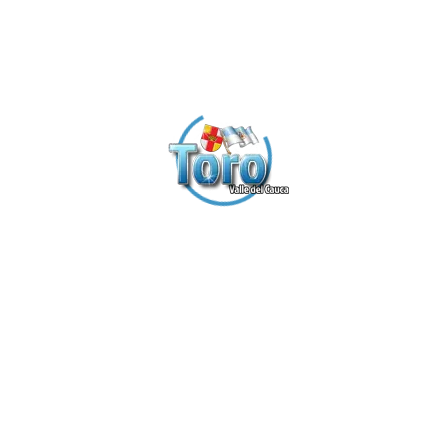
Encuentro de
Fiestas
Egresados -
Cívicas Zarzal
Instituto
113 Años
Agrícola
(326 Fotos)
(199 Fotos)
Primer
Reinado de
Belleza del
Fotos del
Carnaval, de
Recuerdo
la Cultura y el
(180 Fotos)
Turismo