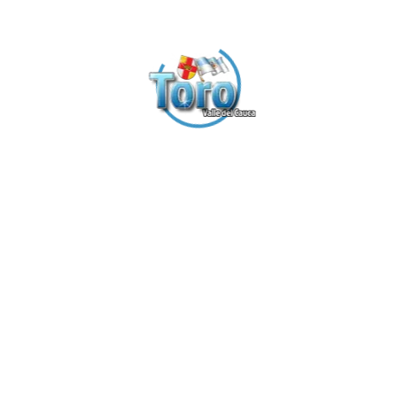
Encuentro de
Fiestas
Egresados -
Cívicas Zarzal
Instituto
113 Años
Agrícola
(326 Fotos)
(199 Fotos)
Primer
Reinado de
Belleza del
Fotos del
Carnaval, de
Recuerdo
la Cultura y el
(180 Fotos)
Turismo