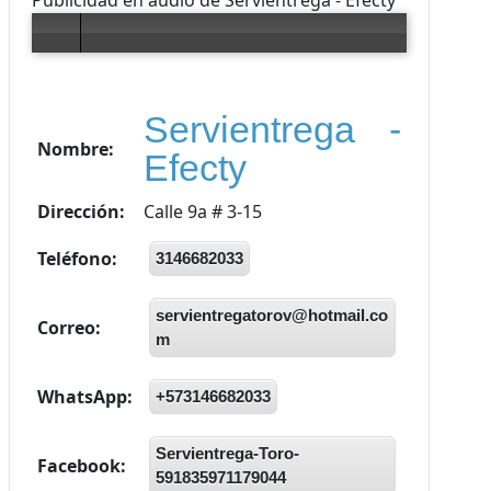
Publicidad en audio de Servientrega - Efecty
Error loading: "comercio/audios/servienrega_efecty.mp3"
Servientrega -
Nombre:
Efecty
Dirección:
Calle 9a # 3-15
Teléfono:
3146682033
servientregatorov@hotmail.co
Correo:
m
WhatsApp:
+573146682033
Servientrega-Toro-
Facebook:
591835971179044