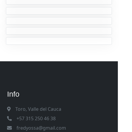
Info
Toro, Valle del Cauca
+57 315 250 46 38
fredyossa@gmail.com